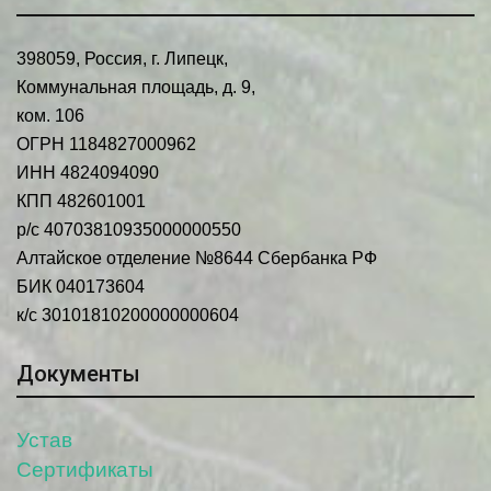
398059, Россия, г. Липецк,
Коммунальная площадь, д. 9,
ком. 106
О
ГРН 1184827000962
ИНН 4824094090
КПП 482601001
р/с 40703810935000000550
Алтайское отделение №8644 Сбербанка РФ
БИК 040173604
к/с 30101810200000000604
Документы
Устав
Сертификаты