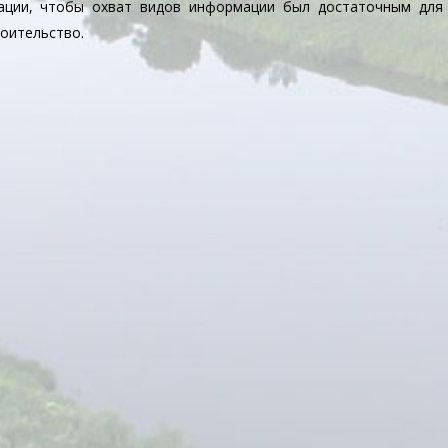
ации, чтобы охват видов информации был достаточным для
роительство.