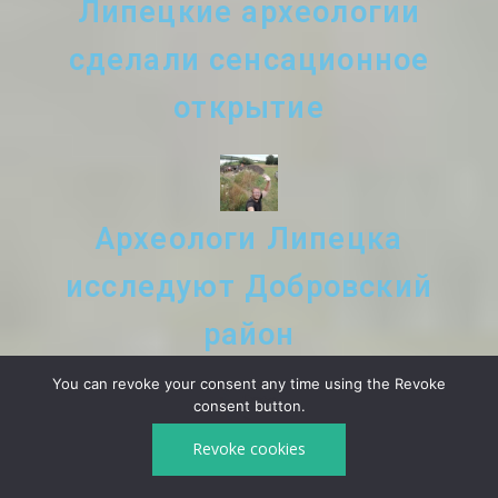
Липецкие археологии
сделали сенсационное
открытие
Археологи Липецка
исследуют Добровский
район
You can revoke your consent any time using the Revoke
consent button.
Встреча с археологами
Revoke cookies