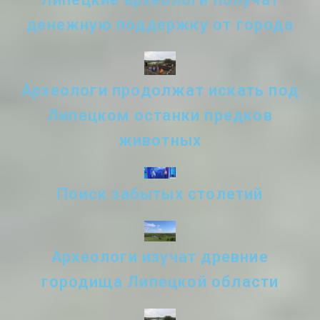
денежную поддержку от города
Археологи продолжат искать под
Липецком останки предков
животных
Поиск забытых столетий
Археологи изучат древние
городища Липецкой области